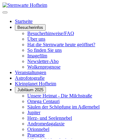
Startseite
Besucherinfos
Besucherhinweise/FAQ
Über uns
Hat die Sternwarte heute geöffnet?
So finden Sie uns
Imagefilm
Newsletter-Abo
Wolkenprognose
Veranstaltungen
Astrofotografie
Kleinplanet Hofheim
Jubiläum 2025
Unsere Heimat - Die Milchstraße
Omega Centauri
Säulen der Schöpfung im Adlernebel
Jupiter
Herz- und Seelennebel
Andromedagalaxie
Orionnebel
Praesepe