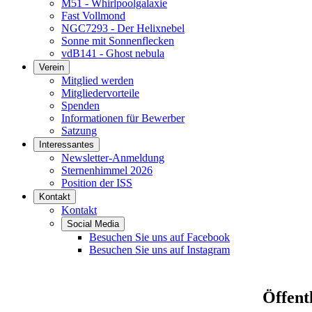
M51 - Whirlpoolgalaxie
Fast Vollmond
NGC7293 - Der Helixnebel
Sonne mit Sonnenflecken
vdB141 - Ghost nebula
Verein
Mitglied werden
Mitgliedervorteile
Spenden
Informationen für Bewerber
Satzung
Interessantes
Newsletter-Anmeldung
Sternenhimmel 2026
Position der ISS
Kontakt
Kontakt
Social Media
Besuchen Sie uns auf Facebook
Besuchen Sie uns auf Instagram
Öffent