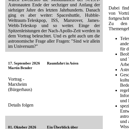
Astronauten Ende der sechziger und Anfang der
Dabei fin
siebziger Jahre des letzten Jahrhunderts. Danach
von Vortr
ging es aber weiter: Spaceshuttle, Hubble-
fortgeschr
Weltraum-Teleskpop, ISS, Marsrover, James-
Zu den r
Webb-Teleskop und so weiter. Einge der
Themengebi
Spitzenleistungen der Nach-Apollo-Zeit werden in
dem Vortrag beleuchtet. Und es geht auch um die
Tele
astronomische Frage aller Fragen: "Sind wir allein
ande
im Universum?"
für 
Beob
und 
17. September 2026
Raumfahrt in Asien
Arbe
Martin Bender
Astr
Gesc
Vortrag -
kult
Marxheim
Bede
(Bürgerhaus)
rege
Info
und 
Details folgen
spez
Entw
astr
und 
Wiss
01. Oktober 2026
Ein Überblick über