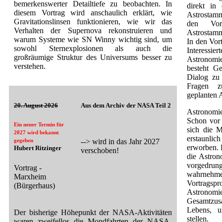
bemerkenswerter Detailtiefe zu beobachten. In
direkt in
diesem Vortrag wird anschaulich erklärt, wie
Astrostamm
Gravitationslinsen funktionieren, wie wir das
den Vor
Verhalten der Supernova rekonstruieren und
Astrostam
warum Systeme wie SN Winny wichtig sind, um
In den Vort
sowohl Sternexplosionen als auch die
Interessi
großräumige Struktur des Universums besser zu
Astronom
verstehen.
besteht Ge
Dialog zu 
Fragen z
geplanten 
20. August 2026
Aus dem Archiv der NASA Teil 2
Astronomie 
Schon vor
Ein neuer Termin für
sich die M
2027 wird bekannt
erstaunli
--> wird in das Jahr 2027
gegeben
erworben. 
Hubert Ritzinger
verschoben!
die Astron
vorgedrun
Vortrag -
wahrne
Marxheim
Vortrags
(Bürgerhaus)
Astron
Gesamtzus
Lebens, u
Der bisherige Höhepunkt der NASA-Aktivitäten
stellen.
waren zweifellos die Mondfahrten der NASA-