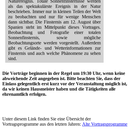
Naturereignis. Totale Sonnenfinsternisse werden
als das spektakulärste Ereignis in der Natur
beschrieben. Immer nur in kleinen Teilen der Welt
zu beobachten und nur für wenige Menschen
dann sichtbar. Die Finsternis am 12. August über
Spanien steht im Mittelpunkt dieses Vortrages.
Beobachtung und Fotografie einer totalen
Sonnenfinsternis, sowie mögliche
Beobachtungsorte werden vorgestellt. Außerdem
gibt es Gelände- und Wetterinformationen zur
Finsternis und auch welche Phänomene zu sehen
sind.
Die Vorträge beginnen in der Regel um 19:30 Uhr, wenn keine
abweichende Zeit angegeben ist. Bitte beachten Sie, dass der
07. Mai 2026
Von der Sonnenfinsternisbrille
Einlass gelegentlich erst kurz vor der Veranstaltung möglich ist,
Jens Rothermel
zum H-alpha Teleskop
da wir keinen Hausmeister haben und die Tätigkeiten alle
Sonnenbeobachtung im Bereich
ehrenamtlich erfolgen.
der Amateurastronomie
Vortrag -
Marxheim
(Bürgerhaus)
Unter diesem Link finden Sie eine Übersicht der
Vortragsprogramme aus den letzten Jahren:
Alte Vortragsprogramme
Von der Sonnenfinsternisbrille bis zum H-α