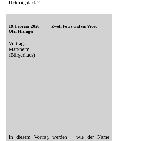
Heimatgalaxie?
19. Februar 2026
Zwölf Fotos und ein Video
Olaf Filzinger
Vortrag -
Marxheim
(Bürgerhaus)
In diesem Vortrag werden – wie der Name