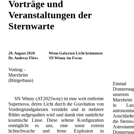
Vorträge und
Veranstaltungen der
Sternwarte
20. August 2026
Wenn Galaxien Licht krümmen:
Dr. Andreas Flörs
SN Winny im Focus
Vortrag -
Marxheim
(Bürgerhaus)
Einmal
Donnerstag
unserem 
SN Winny (AT2025wny) ist eine weit entfernte
Marxheim (
Supernova, deren Licht durch die Gravitation von
in Lang
Vordergrundgalaxien verstärkt und in mehrere
astrono
Bilder aufgespalten wird und damit eine natürliche
Anschließe
kosmische Linse. Diese seltene Konfiguration
die Sternw
ermöglicht es uns, eine sonst extrem
Astrostamm
lichtschwache und ferne Explosion in
Donnersta