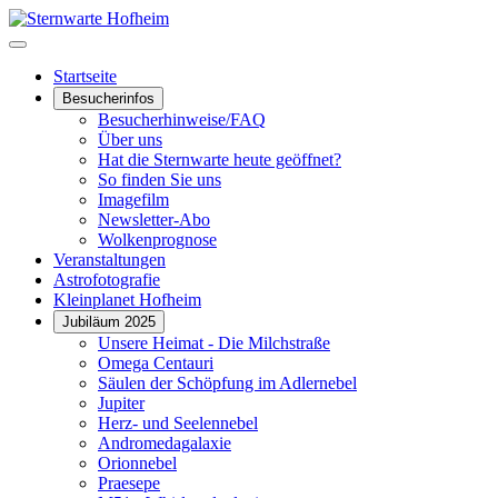
Startseite
Besucherinfos
Besucherhinweise/FAQ
Über uns
Hat die Sternwarte heute geöffnet?
So finden Sie uns
Imagefilm
Newsletter-Abo
Wolkenprognose
Veranstaltungen
Astrofotografie
Kleinplanet Hofheim
Jubiläum 2025
Unsere Heimat - Die Milchstraße
Omega Centauri
Säulen der Schöpfung im Adlernebel
Jupiter
Herz- und Seelennebel
Andromedagalaxie
Orionnebel
Praesepe