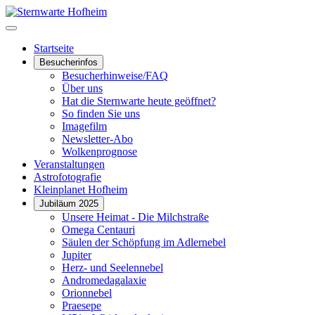
Startseite
Besucherinfos
Besucherhinweise/FAQ
Über uns
Hat die Sternwarte heute geöffnet?
So finden Sie uns
Imagefilm
Newsletter-Abo
Wolkenprognose
Veranstaltungen
Astrofotografie
Kleinplanet Hofheim
Jubiläum 2025
Unsere Heimat - Die Milchstraße
Omega Centauri
Säulen der Schöpfung im Adlernebel
Jupiter
Herz- und Seelennebel
Andromedagalaxie
Orionnebel
Praesepe