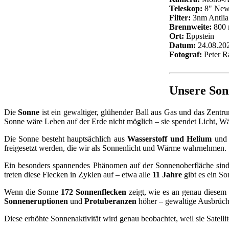
Teleskop:
8" New
Filter:
3nm Antlia
Brennweite:
800
Ort:
Eppstein
Datum:
24.08.20
Fotograf:
Peter R
Unsere Son
Die
Sonne
ist ein gewaltiger, glühender Ball aus Gas und das Zentr
Sonne wäre Leben auf der Erde nicht möglich – sie spendet Licht, Wä
Die Sonne besteht hauptsächlich aus
Wasserstoff und Helium
und 
freigesetzt werden, die wir als Sonnenlicht und Wärme wahrnehmen.
Ein besonders spannendes Phänomen auf der Sonnenoberfläche sin
treten diese Flecken in Zyklen auf – etwa alle
11 Jahre
gibt es ein S
Wenn die Sonne
172 Sonnenflecken
zeigt, wie es an genau diesem t
Sonneneruptionen
und
Protuberanzen
höher – gewaltige Ausbrüche
Diese erhöhte Sonnenaktivität wird genau beobachtet, weil sie Satel