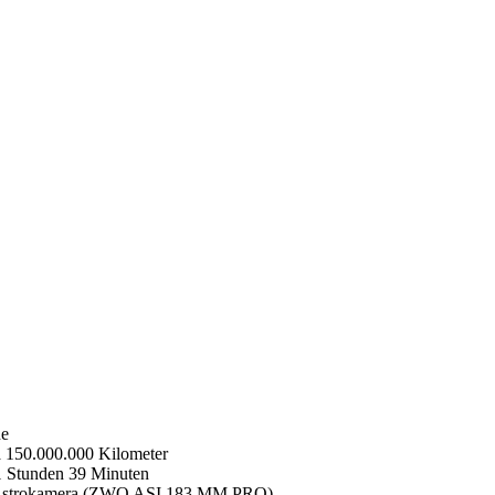
ne
 150.000.000 Kilometer
 Stunden 39 Minuten
strokamera (ZWO ASI 183 MM PRO)