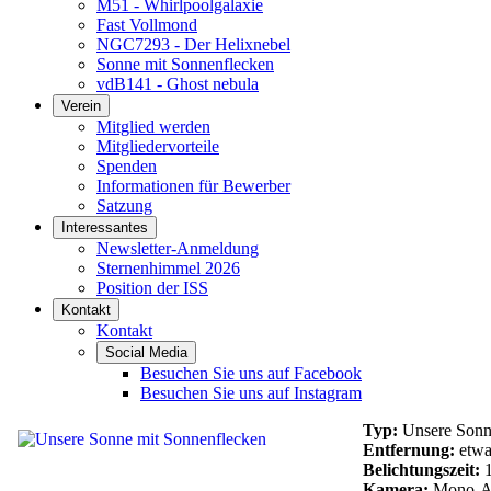
M51 - Whirlpoolgalaxie
Fast Vollmond
NGC7293 - Der Helixnebel
Sonne mit Sonnenflecken
vdB141 - Ghost nebula
Verein
Mitglied werden
Mitgliedervorteile
Spenden
Informationen für Bewerber
Satzung
Interessantes
Newsletter-Anmeldung
Sternenhimmel 2026
Position der ISS
Kontakt
Kontakt
Social Media
Besuchen Sie uns auf Facebook
Besuchen Sie uns auf Instagram
Typ:
Unsere Son
Entfernung:
etwa
Belichtungszeit:
1
Kamera:
Mono-A