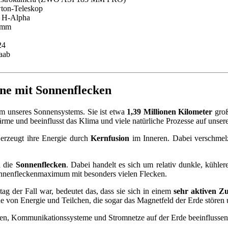
ton-Teleskop
 H-Alpha
 mm
24
aab
ne mit Sonnenflecken
um unseres Sonnensystems. Sie ist etwa
1,39 Millionen Kilometer
groß
rme und beeinflusst das Klima und viele natürliche Prozesse auf unser
erzeugt ihre Energie durch
Kernfusion
im Inneren. Dabei verschmel
d die
Sonnenflecken
. Dabei handelt es sich um relativ dunkle, kühler
onnenfleckenmaximum mit besonders vielen Flecken.
ag der Fall war, bedeutet das, dass sie sich in einem
sehr aktiven Z
 von Energie und Teilchen, die sogar das Magnetfeld der Erde stören
liten, Kommunikationssysteme und Stromnetze auf der Erde beeinflussen