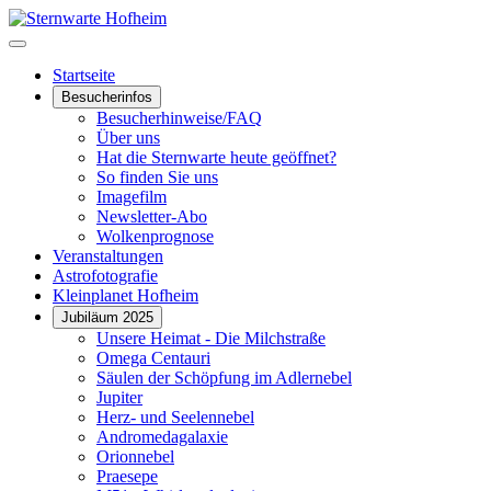
Startseite
Besucherinfos
Besucherhinweise/FAQ
Über uns
Hat die Sternwarte heute geöffnet?
So finden Sie uns
Imagefilm
Newsletter-Abo
Wolkenprognose
Veranstaltungen
Astrofotografie
Kleinplanet Hofheim
Jubiläum 2025
Unsere Heimat - Die Milchstraße
Omega Centauri
Säulen der Schöpfung im Adlernebel
Jupiter
Herz- und Seelennebel
Andromedagalaxie
Orionnebel
Praesepe