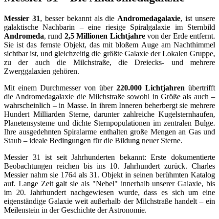
Messier 31
, besser bekannt als die
Andromedagalaxie
, ist unsere
galaktische Nachbarin – eine riesige Spiralgalaxie im Sternbild
Andromeda
, rund
2,5 Millionen Lichtjahre
von der Erde entfernt.
Sie ist das fernste Objekt, das mit bloßem Auge am Nachthimmel
sichtbar ist, und gleichzeitig die größte Galaxie der Lokalen Gruppe,
zu der auch die Milchstraße, die Dreiecks- und mehrere
Zwerggalaxien gehören.
Mit einem Durchmesser von über
220.000 Lichtjahren
übertrifft
die Andromedagalaxie die Milchstraße sowohl in Größe als auch –
wahrscheinlich – in Masse. In ihrem Inneren beherbergt sie mehrere
Hundert Milliarden Sterne, darunter zahlreiche Kugelsternhaufen,
Planetensysteme und dichte Sternpopulationen im zentralen Bulge.
Ihre ausgedehnten Spiralarme enthalten große Mengen an Gas und
Staub – ideale Bedingungen für die Bildung neuer Sterne.
Messier 31 ist seit Jahrhunderten bekannt: Erste dokumentierte
Beobachtungen reichen bis ins 10. Jahrhundert zurück. Charles
Messier nahm sie 1764 als 31. Objekt in seinen berühmten Katalog
auf. Lange Zeit galt sie als "Nebel" innerhalb unserer Galaxie, bis
im 20. Jahrhundert nachgewiesen wurde, dass es sich um eine
eigenständige Galaxie weit außerhalb der Milchstraße handelt – ein
Meilenstein in der Geschichte der Astronomie.