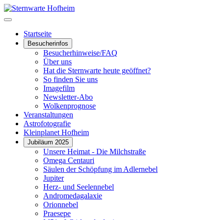
Startseite
Besucherinfos
Besucherhinweise/FAQ
Über uns
Hat die Sternwarte heute geöffnet?
So finden Sie uns
Imagefilm
Newsletter-Abo
Wolkenprognose
Veranstaltungen
Astrofotografie
Kleinplanet Hofheim
Jubiläum 2025
Unsere Heimat - Die Milchstraße
Omega Centauri
Säulen der Schöpfung im Adlernebel
Jupiter
Herz- und Seelennebel
Andromedagalaxie
Orionnebel
Praesepe