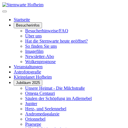
Startseite
Besucherinfos
Besucherhinweise/FAQ
Über uns
Hat die Sternwarte heute geöffnet?
So finden Sie uns
Imagefilm
Newsletter-Abo
Wolkenprognose
Veranstaltungen
Astrofotografie
Kleinplanet Hofheim
Jubiläum 2025
Unsere Heimat - Die Milchstraße
Omega Centauri
Säulen der Schöpfung im Adlernebel
Jupiter
Herz- und Seelennebel
Andromedagalaxie
Orionnebel
Praesepe