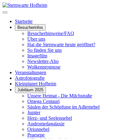
Startseite
Besucherinfos
Besucherhinweise/FAQ
Über uns
Hat die Sternwarte heute geöffnet?
So finden Sie uns
Imagefilm
Newsletter-Abo
Wolkenprognose
Veranstaltungen
Astrofotografie
Kleinplanet Hofheim
Jubiläum 2025
Unsere Heimat - Die Milchstraße
Omega Centauri
Säulen der Schöpfung im Adlernebel
Jupiter
Herz- und Seelennebel
Andromedagalaxie
Orionnebel
Praesepe