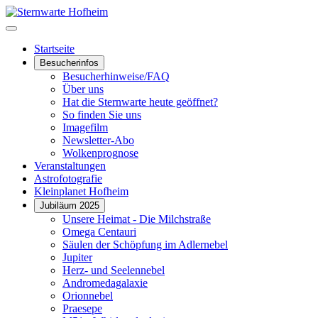
Startseite
Besucherinfos
Besucherhinweise/FAQ
Über uns
Hat die Sternwarte heute geöffnet?
So finden Sie uns
Imagefilm
Newsletter-Abo
Wolkenprognose
Veranstaltungen
Astrofotografie
Kleinplanet Hofheim
Jubiläum 2025
Unsere Heimat - Die Milchstraße
Omega Centauri
Säulen der Schöpfung im Adlernebel
Jupiter
Herz- und Seelennebel
Andromedagalaxie
Orionnebel
Praesepe