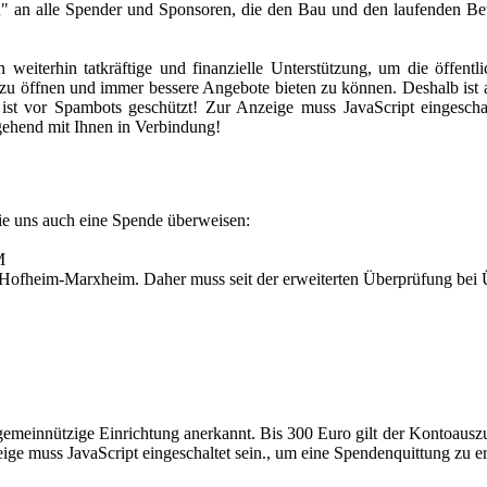
" an alle Spender und Sponsoren, die den Bau und den laufenden Be
h weiterhin tatkräftige und finanzielle Unterstützung, um die öffen
zu öffnen und immer bessere Angebote bieten zu können. Deshalb ist 
ist vor Spambots geschützt! Zur Anzeige muss JavaScript eingeschal
gehend mit Ihnen in Verbindung!
Sie uns auch eine Spende überweisen:
M
es Hofheim-Marxheim. Daher muss seit der erweiterten Überprüfung b
s gemeinnützige Einrichtung anerkannt. Bis 300 Euro gilt der Kontoaus
ge muss JavaScript eingeschaltet sein.
, um eine Spendenquittung zu er