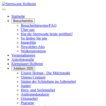
Startseite
Besucherinfos
Besucherhinweise/FAQ
Über uns
Hat die Sternwarte heute geöffnet?
So finden Sie uns
Imagefilm
Newsletter-Abo
Wolkenprognose
Veranstaltungen
Astrofotografie
Kleinplanet Hofheim
Jubiläum 2025
Unsere Heimat - Die Milchstraße
Omega Centauri
Säulen der Schöpfung im Adlernebel
Jupiter
Herz- und Seelennebel
Andromedagalaxie
Orionnebel
Praesepe