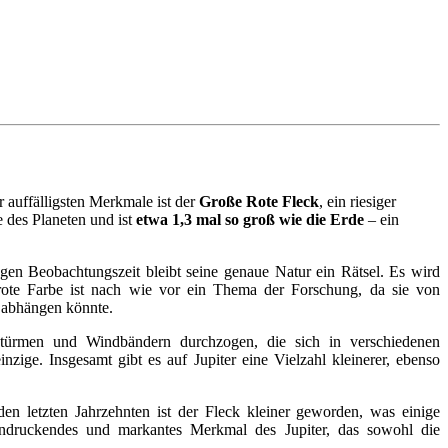
r auffälligsten Merkmale ist der
Große Rote Fleck
, ein riesiger
 des Planeten und ist
etwa 1,3 mal so groß wie die Erde
– ein
ngen Beobachtungszeit bleibt seine genaue Natur ein Rätsel. Es wird
rote Farbe ist nach wie vor ein Thema der Forschung, da sie von
 abhängen könnte.
 Stürmen und Windbändern durchzogen, die sich in verschiedenen
ige. Insgesamt gibt es auf Jupiter eine Vielzahl kleinerer, ebenso
den letzten Jahrzehnten ist der Fleck kleiner geworden, was einige
indruckendes und markantes Merkmal des Jupiter, das sowohl die