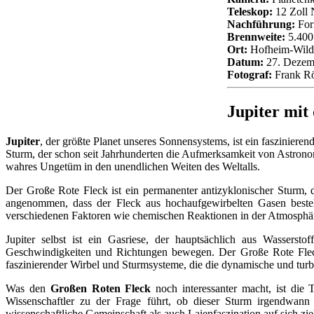
Teleskop:
12 Zoll 
Nachführung:
For
Brennweite:
5.400 
Ort:
Hofheim-Wild
Datum:
27. Dezem
Fotograf:
Frank Rö
Jupiter mit
Jupiter
, der größte Planet unseres Sonnensystems, ist ein fasziniere
Sturm, der schon seit Jahrhunderten die Aufmerksamkeit von Astronom
wahres Ungetüm in den unendlichen Weiten des Weltalls.
Der Große Rote Fleck ist ein permanenter antizyklonischer Sturm, d
angenommen, dass der Fleck aus hochaufgewirbelten Gasen besteh
verschiedenen Faktoren wie chemischen Reaktionen in der Atmosphär
Jupiter selbst ist ein Gasriese, der hauptsächlich aus Wasser
Geschwindigkeiten und Richtungen bewegen. Der Große Rote Fleck is
faszinierender Wirbel und Sturmsysteme, die die dynamische und turb
Was den
Großen Roten Fleck
noch interessanter macht, ist die 
Wissenschaftler zu der Frage führt, ob dieser Sturm irgendwan
wissenschaftliche Gemeinschaft als auch Laienfaszination auf sich zie