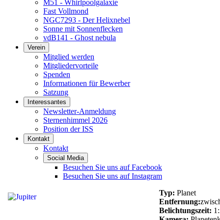
M51 - Whirlpoolgalaxie
Fast Vollmond
NGC7293 - Der Helixnebel
Sonne mit Sonnenflecken
vdB141 - Ghost nebula
Verein
Mitglied werden
Mitgliedervorteile
Spenden
Informationen für Bewerber
Satzung
Interessantes
Newsletter-Anmeldung
Sternenhimmel 2026
Position der ISS
Kontakt
Kontakt
Social Media
Besuchen Sie uns auf Facebook
Besuchen Sie uns auf Instagram
Typ:
Planet
Entfernung:
zwisc
Belichtungszeit:
1:
Kamera:
Planeten