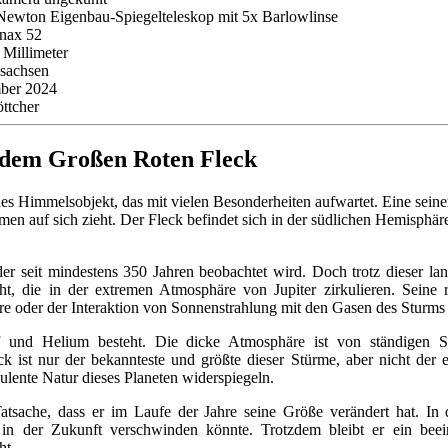
Newton Eigenbau-Spiegelteleskop mit 5x Barlowlinse
nax 52
Millimeter
sachsen
ber 2024
ttcher
 dem Großen Roten Fleck
ndes Himmelsobjekt, das mit vielen Besonderheiten aufwartet. Eine seine
en auf sich zieht. Der Fleck befindet sich in der südlichen Hemisphäre
er seit mindestens 350 Jahren beobachtet wird. Doch trotz dieser la
t, die in der extremen Atmosphäre von Jupiter zirkulieren. Seine 
e oder der Interaktion von Sonnenstrahlung mit den Gasen des Sturms
stoff und Helium besteht. Die dicke Atmosphäre ist von ständigen
t nur der bekannteste und größte dieser Stürme, aber nicht der einz
ulente Natur dieses Planeten widerspiegeln.
Tatsache, dass er im Laufe der Jahre seine Größe verändert hat. In 
n in der Zukunft verschwinden könnte. Trotzdem bleibt er ein bee
ht.