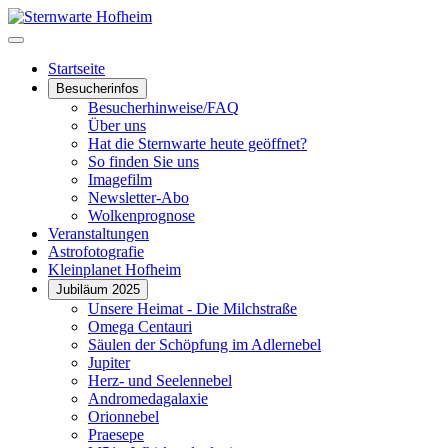
Startseite
Besucherinfos
Besucherhinweise/FAQ
Über uns
Hat die Sternwarte heute geöffnet?
So finden Sie uns
Imagefilm
Newsletter-Abo
Wolkenprognose
Veranstaltungen
Astrofotografie
Kleinplanet Hofheim
Jubiläum 2025
Unsere Heimat - Die Milchstraße
Omega Centauri
Säulen der Schöpfung im Adlernebel
Jupiter
Herz- und Seelennebel
Andromedagalaxie
Orionnebel
Praesepe