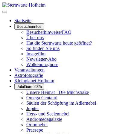
Startseite
Besucherinfos
Besucherhinweise/FAQ
Über uns
Hat die Sternwarte heute geöffnet?
So finden Sie uns
Imagefilm
Newsletter-Abo
Wolkenprognose
Veranstaltungen
Astrofotografie
Kleinplanet Hofheim
Jubiläum 2025
Unsere Heimat - Die Milchstraße
Omega Centauri
Säulen der Schöpfung im Adlernebel
Jupiter
Herz- und Seelennebel
Andromedagalaxie
Orionnebel
Praesepe